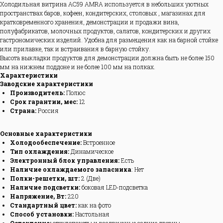
Холодильная витрина​ AC59 AMRA используется в небольших уютных
пространствах баров, кофеен, кондитерских, столовых , магазинах для
кратковременного хранения, демонстрации и продажи вина,
полуфабрикатов, молочных продуктов, салатов, кондитерских и других
гастрономических изделий. Удобна для размещения как на барной стойке
или прилавке, так и встраивания в барную стойку.
Высота выкладки продуктов для демонстрации должна быть не более 150
мм на нижнем поддоне и не более 100 мм на полках.
Характеристики
Заводские характеристики
Производитель:
Полюс
Срок гарантии, мес:
12
Страна:
Россия
Основные характеристики
Холодообеспечение:
Встроенное
Тип охлаждения:
Динамическое
Электронный блок управления:
Есть
Наличие охлаждаемого запасника
: Нет
Полки-решетки, шт:
2 (Две)
Наличие подсветки:
боковая LED-подсветка
Напряжение, Вт:
220
Стандартный цвет:
как на фото
Способ установки:
Настольная