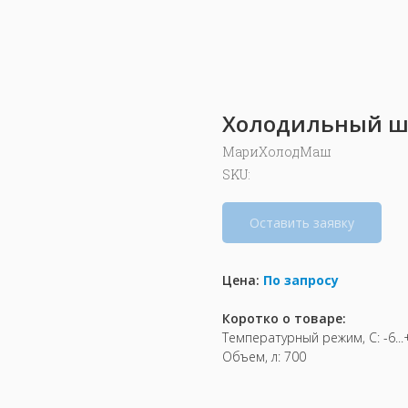
Холодильный шка
МариХолодМаш
SKU:
Оставить заявку
Цена:
По запросу
Коротко о товаре:
Температурный режим, С: -6...
Объем, л: 700