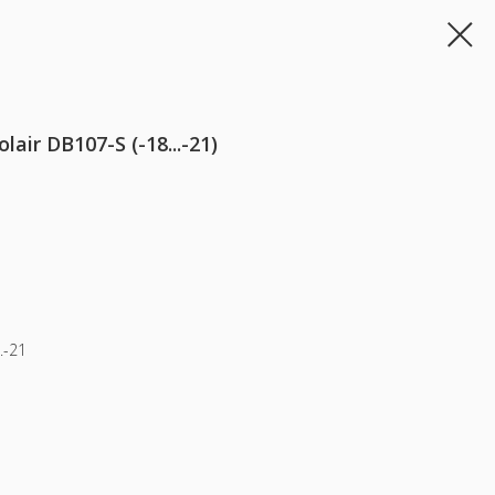
ir DВ107-S (-18...-21)
.-21