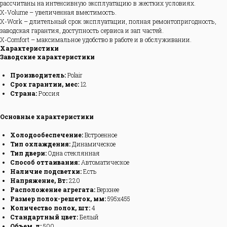
рассчитаны на интенсивную эксплуатацию в жестких условиях.
X-Volume – увеличенная вместимость.
X-Work – длительный срок эксплуатации, полная ремонтопригодность,
заводская гарантия, доступность сервиса и зап частей.
X-Comfort – максимальное удобство в работе и в обслуживании.
Характеристики
Заводские характеристики
Производитель:
Polair
Срок гарантии, мес:
12
Страна:
Россия
Основные характеристики
Холодообеспечение:
Встроенное
Тип охлаждения:
Динамическое
Тип двери:
Одна стеклянная
Способ оттаивания:
Автоматическое
Наличие подсветки:
Есть
Напряжение, Вт:
220
Расположение агрегата:
Верхнее
Размер полок-решеток, мм:
595х455
Количество полок, шт:
4
Стандартный цвет:
Белый
Объем, л:
500