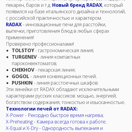
пекарен, баров и т.д.
Новый бренд RADAX
, который
появился на базе итальянского дизайна и технологий,
с российской практичностью и характером.
RADAX
- инновационные печи для расстойки,
выпечки, приготовления блюд в любых сферах
применения!
Проверено профессионалами!
TOLSTOY
- гастрономическая линия;
TURGENEV
- линия компактных
пароконвектоматов;
CHEKHOV
- пекарская линия;
GOGOL
- линия конвекционных печей;
PUSHKIN
- линия расстоечных шкафов.
Эти линейки от RADAX обладают исключительными
характерами русских классиков: мощью, энергией,
богатством содержания, тонкостью и изысканностью.
Технологии печей от RADAX:
X-Power - Рекордно быстрое время нагрева;
X-Preheating - Камера всегда готова к работе;
X-Equal и X-Dry - Однородность выпекания и